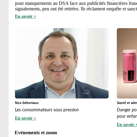
pour manquements au DSA face aux publicités financières frau
signalements, peu ont été retirées. Ils réclament enquête et sanct
En savoir +
Nos éditoriaux
Santé et ali
Les consommateurs sous pression
Danger pou
pour enfant
En savoir +
En savoir 
Evénements et zoom