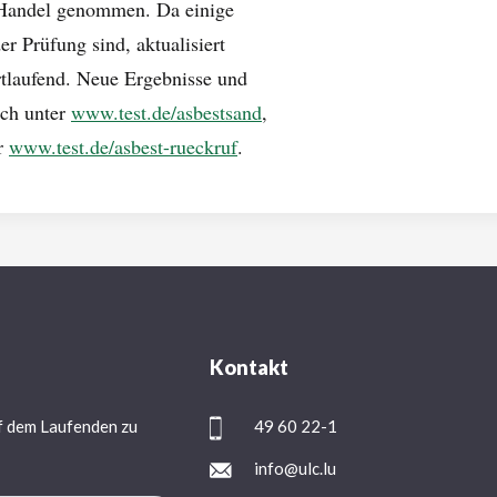
 Handel genommen. Da einige
r Prüfung sind, aktualisiert
rtlaufend. Neue Ergebnisse und
ich unter
www.test.de/asbestsand
,
er
www.test.de/asbest-rueckruf
.
Kontakt
f dem Laufenden zu
49 60 22-1
info@ulc.lu