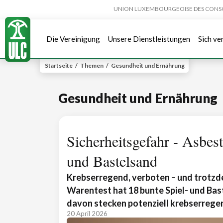
UNION LUXEMBOURGEOISE DES CONSOMMA
Die Vereinigung
Unsere Dienstleistungen
Sich ve
Startseite
/
Themen
/
Gesundheit und Ernährung
Gesundheit und Ernährung
Sicherheitsgefahr - Asbes
und Bastelsand
Krebserregend, verboten – und trotzde
Warentest hat 18 bunte Spiel- und Bas
davon stecken potenziell krebserrege
20 April 2026