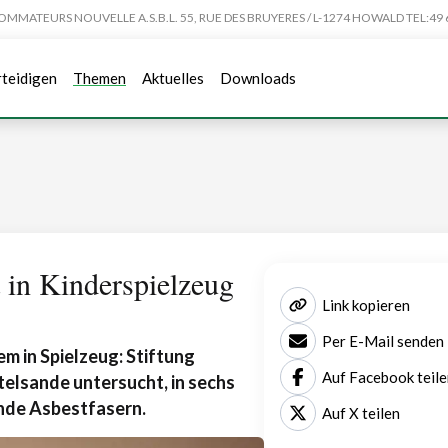
TEURS NOUVELLE A.S.B.L. 55, RUE DES BRUYERES / L-1274 HOWALD TEL:49 6
rteidigen
Themen
Aktuelles
Downloads
t in Kinderspielzeug
Link kopieren
Per E-Mail senden
m in Spielzeug: Stiftung
Auf Facebook teile
telsande untersucht, in sechs
nde Asbestfasern.
Auf X teilen