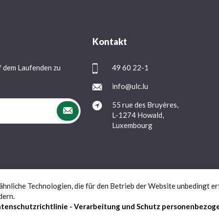
Kontakt
f dem Laufenden zu
49 60 22-1
info@ulc.lu
55 rue des Bruyères,
L-1274 Howald,
Luxembourg
nliche Technologien, die für den Betrieb der Website unbedingt erf
Datenschutz
FAQs
Kontact
dern.
tenschutzrichtlinie - Verarbeitung und Schutz personenbezog