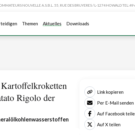
TEURS NOUVELLE A.S.B.L. 55, RUE DES BRUYERES / L-1274 HOWALD TEL:49 6
rteidigen
Themen
Aktuelles
Downloads
 Kartoffelkroketten
Link kopieren
ato Rigolo der
Per E-Mail senden
Auf Facebook teile
ralölkohlenwasserstoffen
Auf X teilen