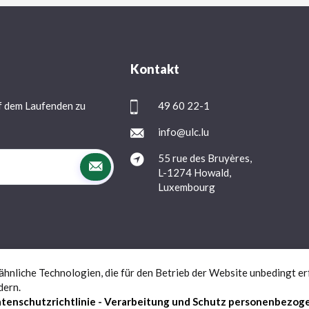
Kontakt
f dem Laufenden zu
49 60 22-1
info@ulc.lu
55 rue des Bruyères,
L-1274 Howald,
Luxembourg
nliche Technologien, die für den Betrieb der Website unbedingt erf
Datenschutz
FAQs
Kontact
dern.
tenschutzrichtlinie - Verarbeitung und Schutz personenbezog