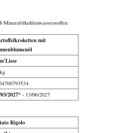
Mineralölkohlenwasserstoffen
rtoffelkroketten mit
nnenblumenöl
m'Lisse
kg
64700793534
/03/2027*
- 13/06/2027
tato Rigolo