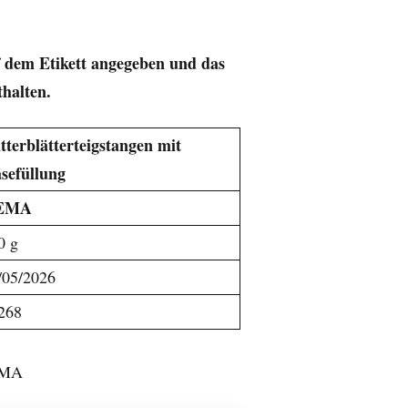
f dem Etikett angegeben und das
thalten.
tterblätterteigstangen mit
sefüllung
EMA
0 g
/05/2026
268
HEMA