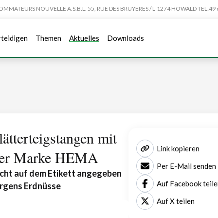
TEURS NOUVELLE A.S.B.L. 55, RUE DES BRUYERES / L-1274 HOWALD TEL:49 6
rteidigen
Themen
Aktuelles
Downloads
ätterteigstangen mit
Link kopieren
der Marke HEMA
Per E-Mail senden
cht auf dem Etikett angegeben
Auf Facebook teile
ergens Erdnüsse
Auf X teilen