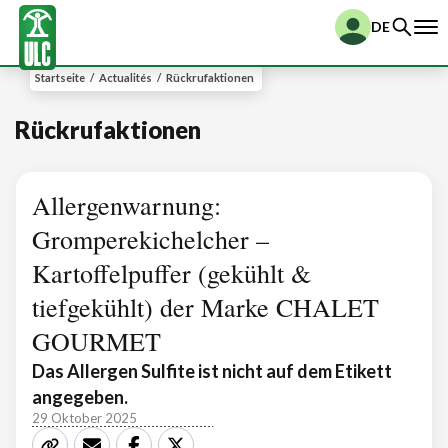
DE
Startseite
/
Actualités
/
Rückrufaktionen
Rückrufaktionen
Allergenwarnung:
Gromperekichelcher –
Kartoffelpuffer (gekühlt &
tiefgekühlt) der Marke CHALET
GOURMET
Das Allergen Sulfite ist nicht auf dem Etikett
angegeben.
29 Oktober 2025