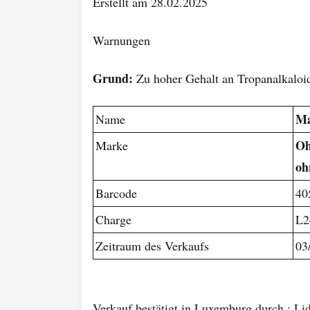
Erstellt am 28.02.2025
Warnungen
Grund:
Zu hoher Gehalt an Tropanalkaloi
Ma
Name
Oh
Marke
oh
Barcode
40
Charge
L2
Zeitraum des Verkaufs
03
Verkauf bestätigt in Luxemburg durch : Lid