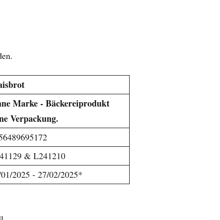
den.
isbrot
ne Marke - Bäckereiprodukt
ne Verpackung.
56489695172
41129 & L241210
/01/2025 - 27/02/2025*
l