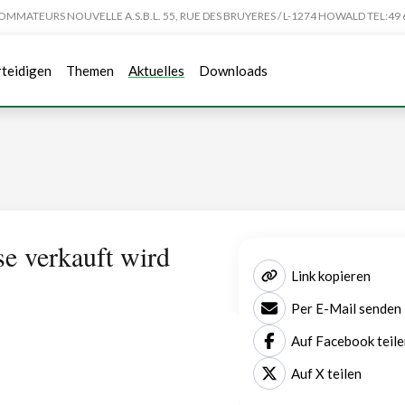
TEURS NOUVELLE A.S.B.L. 55, RUE DES BRUYERES / L-1274 HOWALD TEL:49 6
rteidigen
Themen
Aktuelles
Downloads
se verkauft wird
Link kopieren
Per E-Mail senden
Auf Facebook teile
Auf X teilen