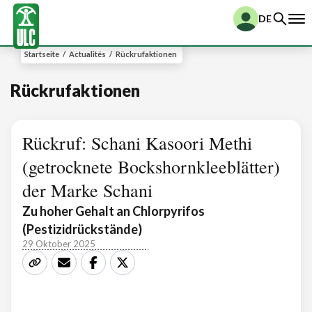
DE
Startseite
/
Actualités
/
Rückrufaktionen
Rückrufaktionen
Rückruf: Schani Kasoori Methi
(getrocknete Bockshornkleeblätter)
der Marke Schani
Zu hoher Gehalt an Chlorpyrifos
(Pestizidrückstände)
29 Oktober 2025