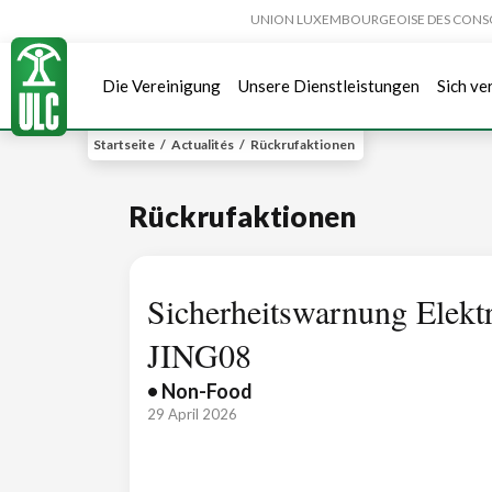
UNION LUXEMBOURGEOISE DES CONSOMMA
Die Vereinigung
Unsere Dienstleistungen
Sich ve
Startseite
/
Actualités
/
Rückrufaktionen
Rückrufaktionen
Sicherheitswarnung Elekt
JING08
• Non-Food
29 April 2026