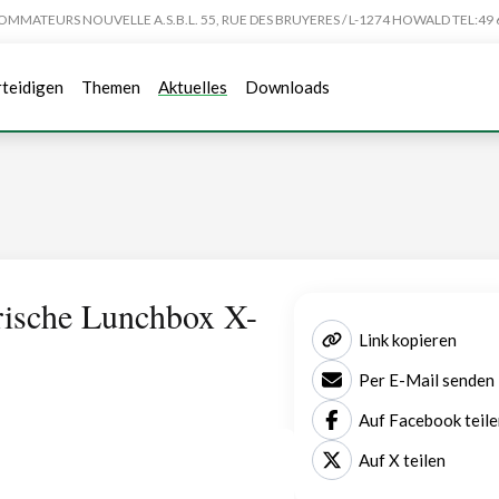
TEURS NOUVELLE A.S.B.L. 55, RUE DES BRUYERES / L-1274 HOWALD TEL:49 6
rteidigen
Themen
Aktuelles
Downloads
rische Lunchbox X-
Link kopieren
Per E-Mail senden
Auf Facebook teile
Auf X teilen