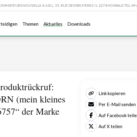
TEURS NOUVELLE A.S.B.L. 55, RUE DES BRUYERES / L-1274 HOWALD TEL:49 6
rteidigen
Themen
Aktuelles
Downloads
roduktrückruf:
Link kopieren
 (mein kleines
Per E-Mail senden
6757“ der Marke
Auf Facebook teile
Auf X teilen