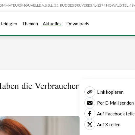
TEURS NOUVELLE A.S.B.L. 55, RUE DES BRUYERES / L-1274 HOWALD TEL:49 6
rteidigen
Themen
Aktuelles
Downloads
Haben die Verbraucher
Link kopieren
Per E-Mail senden
Auf Facebook teile
Auf X teilen