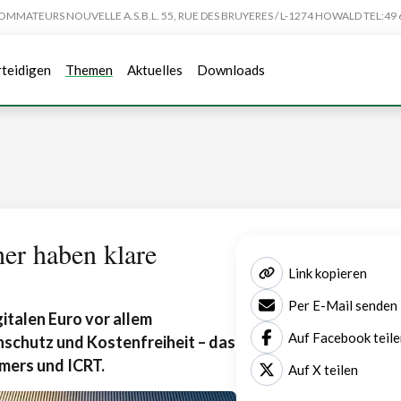
TEURS NOUVELLE A.S.B.L. 55, RUE DES BRUYERES / L-1274 HOWALD TEL:49 6
rteidigen
Themen
Aktuelles
Downloads
her haben klare
Link kopieren
Per E-Mail senden
italen Euro vor allem
Auf Facebook teile
nschutz und Kostenfreiheit – das
mers und ICRT.
Auf X teilen