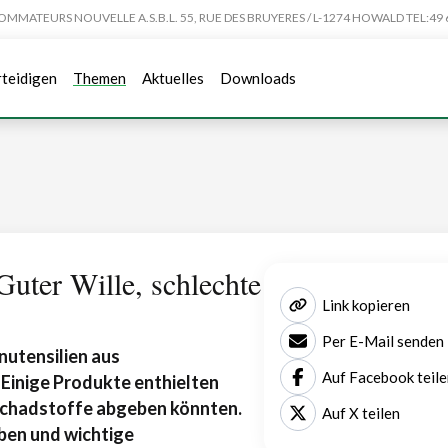
TEURS NOUVELLE A.S.B.L. 55, RUE DES BRUYERES / L-1274 HOWALD TEL:49 6
rteidigen
Themen
Aktuelles
Downloads
Guter Wille, schlechte
Link kopieren
Per E-Mail senden
utensilien aus
Auf Facebook teile
Einige Produkte enthielten
Schadstoffe abgeben könnten.
Auf X teilen
ben und wichtige