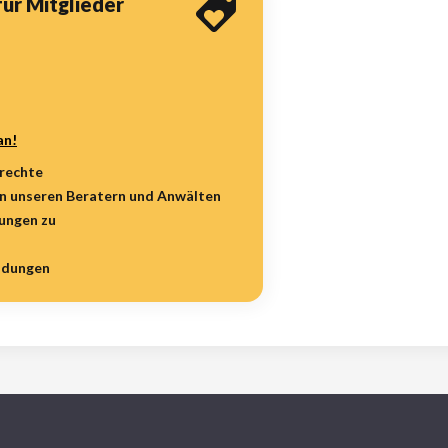
für Mitglieder
an!
rrechte
on unseren Beratern und Anwälten
hungen zu
idungen