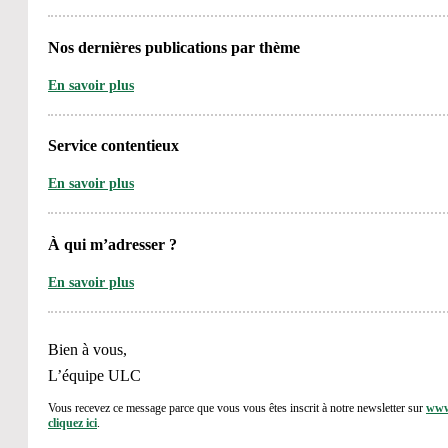
Nos dernières publications par thème
En savoir plus
Service contentieux
En savoir plus
À qui m’adresser ?
En savoir plus
Bien à vous,
L’équipe ULC
Vous recevez ce message parce que vous vous êtes inscrit à notre newsletter sur
www
cliquez ici
.