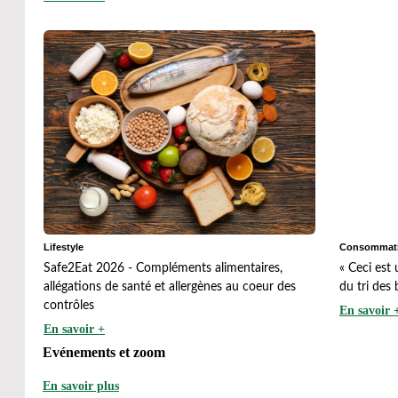
Lifestyle
Consommati
Safe2Eat 2026 - Compléments alimentaires,
« Ceci est
allégations de santé et allergènes au coeur des
du tri des 
contrôles
En savoir 
En savoir +
Evénements et zoom
En savoir plus