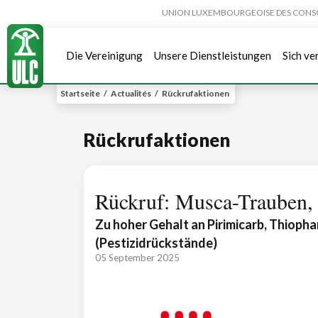
UNION LUXEMBOURGEOISE DES CONSOMMA
Die Vereinigung
Unsere Dienstleistungen
Sich ve
Startseite
/
Actualités
/
Rückrufaktionen
Rückrufaktionen
Rückruf: Musca-Trauben, 
Zu hoher Gehalt an Pirimicarb, Thioph
(Pestizidrückstände)
05 September 2025