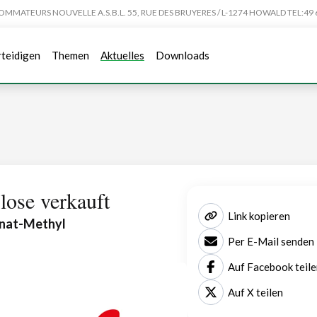
TEURS NOUVELLE A.S.B.L. 55, RUE DES BRUYERES / L-1274 HOWALD TEL:49 6
rteidigen
Themen
Aktuelles
Downloads
lose verkauft
Link kopieren
anat-Methyl
Per E-Mail senden
Auf Facebook teile
Auf X teilen