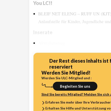
You LC!!
BLEIF NET ELENG – RUFF UN (KJT) K
Anlaufstelle für Kinder, Jugendliche und
Inserate
Aktualisierung...
Der Rest dieses Inhalts ist 
reserviert
Werden Sie Mitglied!
Werden Sie ULC-Mitglied und :
Begleiten Sie uns
Sind Sie bereits Mitglied? Melden Sie sich 
Erfahren Sie mehr über Ihre Verbrauche
Erhalten Sie Hilfe und Unterstützung v