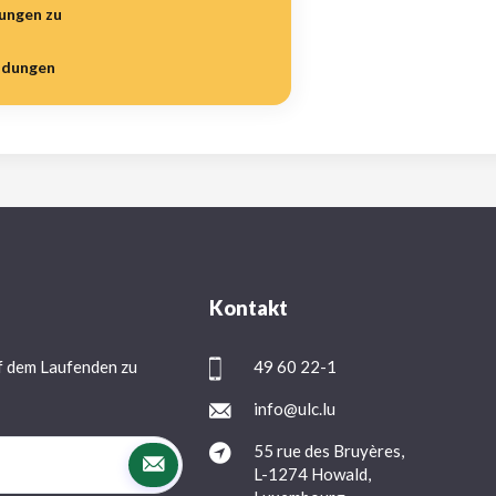
hungen zu
idungen
Kontakt
f dem Laufenden zu
49 60 22-1
info@ulc.lu
55 rue des Bruyères,
L-1274 Howald,