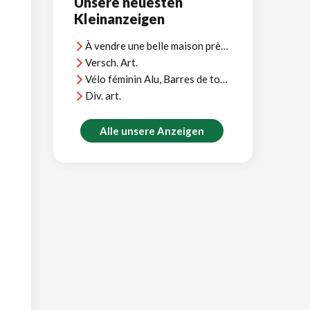
Unsere neuesten
Kleinanzeigen
À vendre une belle maison près d'Agadir, vue océan, près plages et terrains golf
Versch. Art.
Vélo féminin Alu, Barres de toit Thule, et divers
Div. art.
Alle unsere Anzeigen