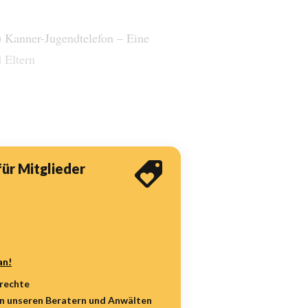
anner-Jugendtelefon – Eine
 Eltern
für Mitglieder
an!
rrechte
on unseren Beratern und Anwälten