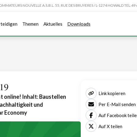
TEURS NOUVELLE A.S.B.L. 55, RUE DES BRUYERES / L-1274 HOWALD TEL:49 6
rteidigen
Themen
Aktuelles
Downloads
019
Link kopieren
 online! Inhalt: Baustellen
achhaltigkeit und
Per E-Mail senden
lar Economy
Auf Facebook teile
Auf X teilen