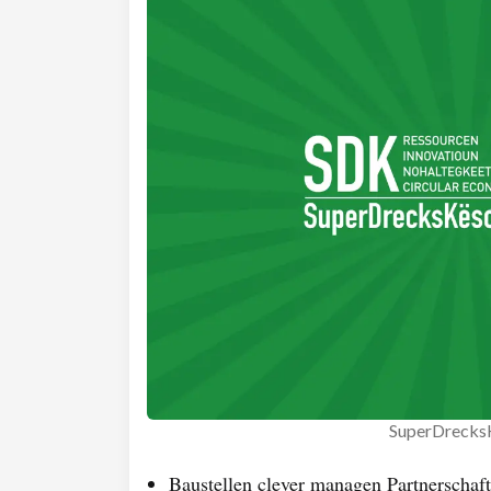
SuperDrecks
Baustellen clever managen Partnerschaft