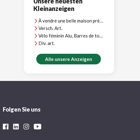
Unsere neuesten
Kleinanzeigen
À vendre une belle maison près d'Agadir, vue océan, près plages et terrains golf
Versch. Art.
Vélo féminin Alu, Barres de toit Thule, et divers
Div. art.
Alle unsere Anzeigen
Folgen Sie uns