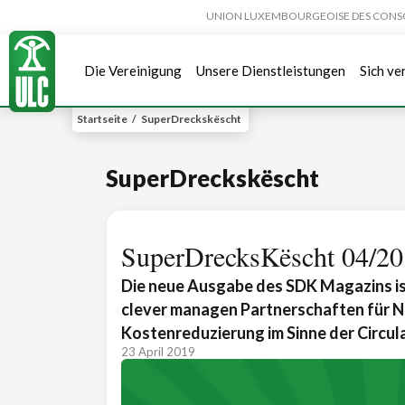
UNION LUXEMBOURGEOISE DES CONSOMMA
Die Vereinigung
Unsere Dienstleistungen
Sich ve
Startseite
/
SuperDreckskëscht
SuperDreckskëscht
SuperDrecksKëscht 04/2
Die neue Ausgabe des SDK Magazins ist
clever managen Partnerschaften für N
Kostenreduzierung im Sinne der Circu
23 April 2019