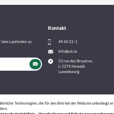
Kontakt
f dem Laufenden zu
49 60 22-1
info@ulc.lu
55 rue des Bruyères,
L-1274 Howald,
Luxembourg
nliche Technologien, die für den Betrieb der Website unbedingt erf
Datenschutz
FAQs
Kontact
dern.
tenschutzrichtlinie - Verarbeitung und Schutz personenbezog