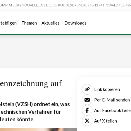
TEURS NOUVELLE A.S.B.L. 55, RUE DES BRUYERES / L-1274 HOWALD TEL:49 6
rteidigen
Themen
Aktuelles
Downloads
Kennzeichnung auf
Link kopieren
Per E-Mail senden
lstein (VZSH) ordnet ein, was
Auf Facebook teile
echnischen Verfahren für
deuten könnte.
Auf X teilen