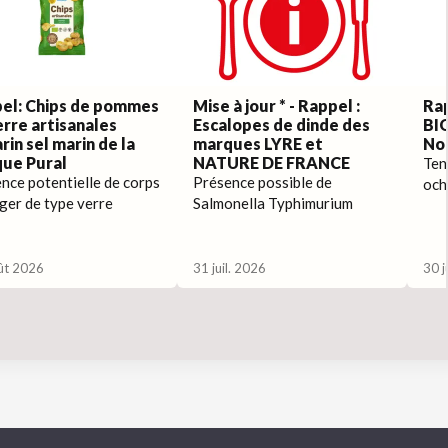
el: Chips de pommes
Mise à jour * - Rappel :
Rap
erre artisanales
Escalopes de dinde des
BIO
rin sel marin de la
marques LYRE et
No
ue Pural
NATURE DE FRANCE
Ten
nce potentielle de corps
Présence possible de
och
ger de type verre
Salmonella Typhimurium
ût 2026
31 juil. 2026
30 j