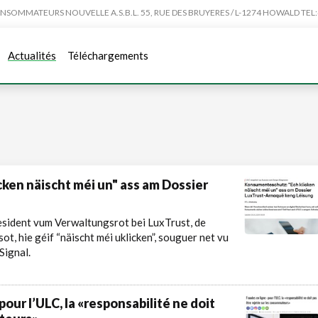
MMATEURS NOUVELLE A.S.B.L. 55, RUE DES BRUYERES / L-1274 HOWALD TEL:4
Actualités
Téléchargements
ken näischt méi un" ass am Dossier
esident vum Verwaltungsrot bei LuxTrust, de
t, hie géif “näischt méi uklicken”, souguer net vu
Signal.
our l’ULC, la «responsabilité ne doit