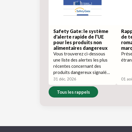
Safety Gate: le système
Rapp
d'alerte rapide de l’UE
de t
pour les produits non
roma
alimentaires dangereux
marq
Vous trouverez ci-dessous
Prése
une liste des alertes les plus
étran
récentes concernant des
produits dangereux signalées
sur Safety Gate.
31 déc. 2026
01 ao
Tous les rappels