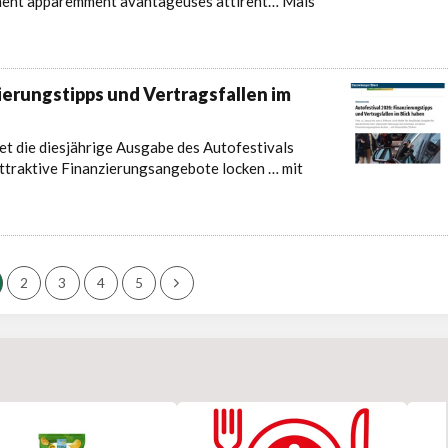
cement apparemment avantageuses attirent… Mais
ierungstipps und Vertragsfallen im
et die diesjährige Ausgabe des Autofestivals
attraktive Finanzierungsangebote locken … mit
2
3
4
5