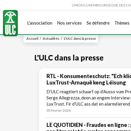
UNION LUXEMBOURGEOISE DES CONSO
L'association
Nos services
Se défendre
Thèmes
Accueil
/
Actualités
/
L'ULC dans la presse
L'ULC dans la presse
RTL - Konsumenteschutz: "Ech klic
LuxTrust-Arnaquë keng Léisung
D’ULC reagéiert schaarf op d’Ausso vum Pr
Serge Allegrezza, deen an engem Interview so
LuxTrust. Fir d’ULC ass dat en alarméierend 
05 février 2026
LE QUOTIDIEN - Fraudes en ligne : p