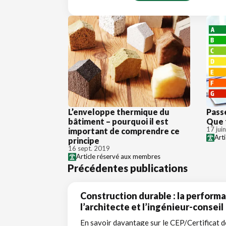
L’enveloppe thermique du
Pass
bâtiment – pourquoi il est
Que 
17 jui
important de comprendre ce
Art
principe
16 sept. 2019
Article réservé aux membres
Précédentes publications
Construction durable : la perform
l’architecte et l’ingénieur-conseil
En savoir davantage sur le CEP/Certificat 