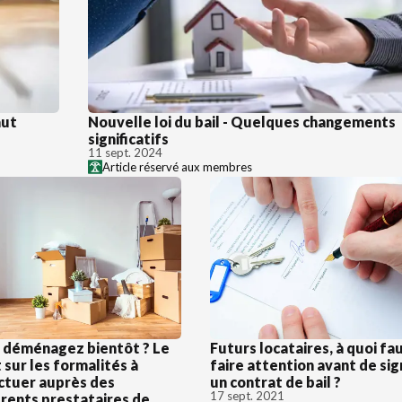
aut
Nouvelle loi du bail - Quelques changements
significatifs
11 sept. 2024
Article réservé aux membres
 déménagez bientôt ? Le
Futurs locataires, à quoi fau
 sur les formalités à
faire attention avant de si
ctuer auprès des
un contrat de bail ?
17 sept. 2021
érents prestataires de