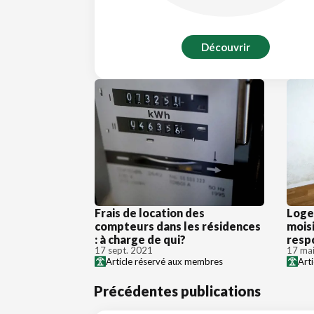
Découvrir
Frais de location des
Loge
compteurs dans les résidences
moisi
: à charge de qui?
resp
17 sept. 2021
17 ma
Article réservé aux membres
Art
Précédentes publications