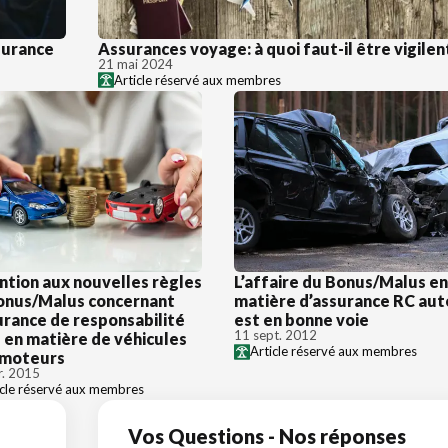
surance
Assurances voyage: à quoi faut-il être vigilen
21 mai 2024
Article réservé aux membres
ntion aux nouvelles règles
L’affaire du Bonus/Malus e
onus/Malus concernant
matière d’assurance RC aut
urance de responsabilité
est en bonne voie
11 sept. 2012
e en matière de véhicules
Article réservé aux membres
moteurs
r. 2015
icle réservé aux membres
Vos Questions - Nos réponses