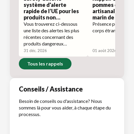
système d'alerte
pommes de terr
rapide de l’UE pour les
artisanales roma
produits non
marin de la mar
alimentaires
Pural
Vous trouverez ci-dessous
Présence potentiell
dangereux
une liste des alertes les plus
corps étranger de ty
récentes concernant des
produits dangereux
signalées sur Safety Gate.
31 déc. 2026
01 août 2026
Tous les rappels
Conseils / Assistance
Besoin de conseils ou d'assistance? Nous
sommes là pour vous aider, à chaque étape du
processus.