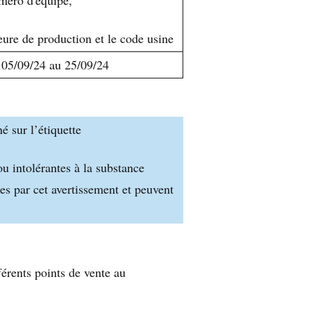
heure de production et le code usine
 05/09/24 au 25/09/24
é sur l’étiquette
u intolérantes à la substance
s par cet avertissement et peuvent
férents points de vente au