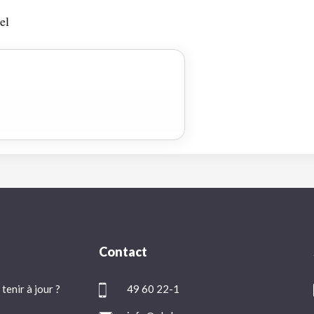
el
Contact
tenir à jour ?
49 60 22-1