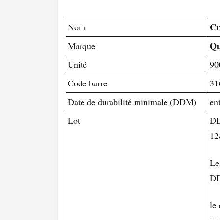
Cr
Nom
Qu
Marque
Unité
90
Code barre
31
Date de durabilité minimale (DDM)
en
Lot
DD
12
Le
D
le
nu