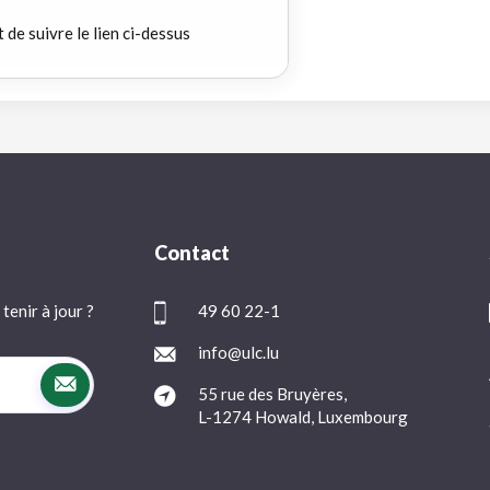
t de suivre le lien ci-dessus
Contact
tenir à jour ?
49 60 22-1
info@ulc.lu
55 rue des Bruyères,
L-1274 Howald, Luxembourg