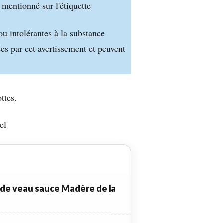
 mentionné sur l'étiquette
ou intolérantes à la substance
es par cet avertissement et peuvent
ttes.
el
 de veau sauce Madère de la