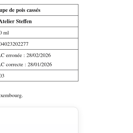
upe de pois cassés
Atelier Steffen
0 ml
04023202277
C erronée : 28/02/2026
C correcte : 28/01/2026
03
Luxembourg.