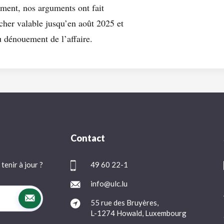
ement, nos arguments ont fait
her valable jusqu’en août 2025 et
u dénouement de l’affaire.
Contact
tenir à jour ?
49 60 22-1
info@ulc.lu
55 rue des Bruyères,
L-1274 Howald, Luxembourg