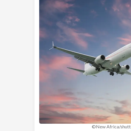
©New Africa/shutt