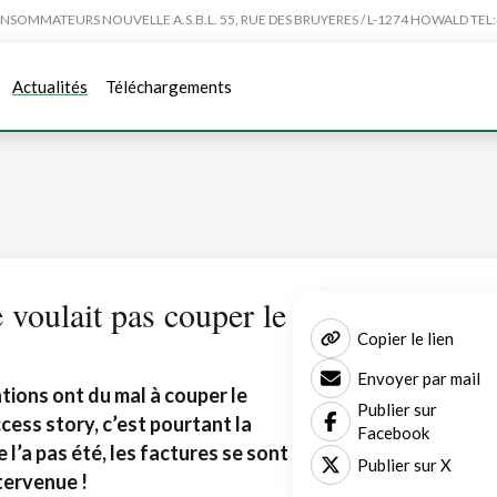
MMATEURS NOUVELLE A.S.B.L. 55, RUE DES BRUYERES / L-1274 HOWALD TEL:4
Actualités
Téléchargements
 voulait pas couper le
Copier le lien
Envoyer par mail
ions ont du mal à couper le
Publier sur
cess story, c’est pourtant la
Facebook
ne l’a pas été, les factures se sont
Publier sur X
ntervenue !