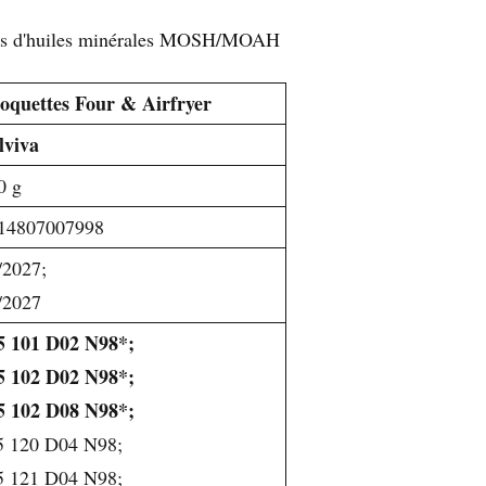
res d'huiles minérales MOSH/MOAH
oquettes Four & Airfryer
lviva
0 g
14807007998
/2027;
/2027
5 101 D02 N98*;
5 102 D02 N98*;
5 102 D08 N98*;
5 120 D04 N98;
5 121 D04 N98;