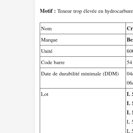
Motif :
Teneur trop élevée en hydrocarbu
Cr
Nom
Be
Marque
Unité
60
Code barre
54
Date de durabilité minimale (DDM)
04
06
L 
Lot
L 
L 
L 
L 