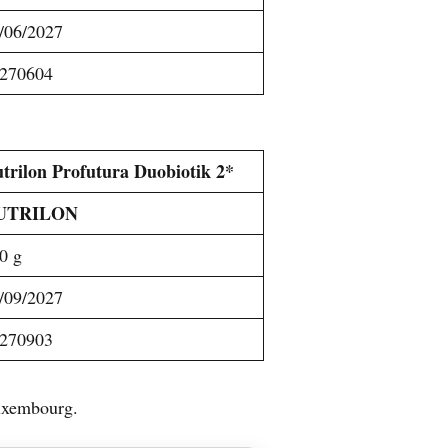
/06/2027
270604
trilon Profutura Duobiotik 2*
UTRILON
0 g
/09/2027
270903
Luxembourg.