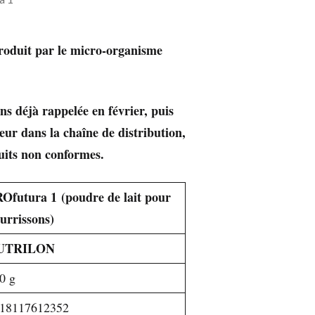
produit par le micro-organisme
ons déjà rappelée en février, puis
eur dans la chaîne de distribution,
uits non conformes.
Ofutura 1 (poudre de lait pour
urrissons)
UTRILON
0 g
18117612352