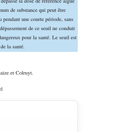
 dépasse la dose de référence aiguë
imum de substance qui peut être
u pendant une courte période, sans
 dépassement de ce seuil ne conduit
dangereux pour la santé. Le seuil est
de la santé.
ize et Colruyt.
el