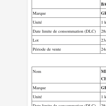
B
G
Marque
Unité
1 
Date limite de consommation (DLC)
28
Lot
23
Période de vente
24
M
Nom
C
G
Marque
Unité
1 
Date limite de consommation (DLC)
28