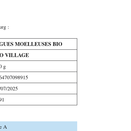
urg :
IGUES MOELLEUSES BIO
IO VILLAGE
0 g
64707098915
/07/2025
91
ne A