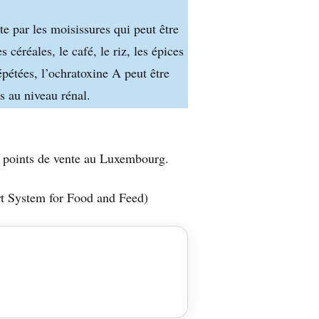
e par les moisissures qui peut être
s céréales, le café, le riz, les épices
pétées, l’ochratoxine A peut être
s au niveau rénal.
ts points de vente au Luxembourg.
t System for Food and Feed)