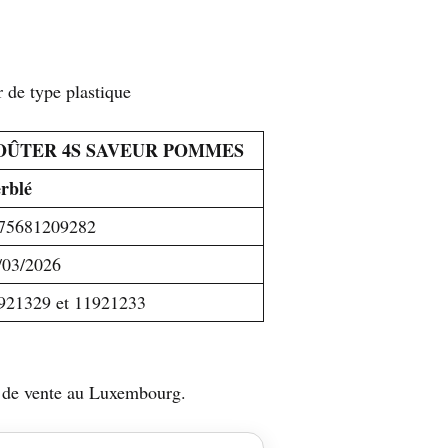
 de type plastique
OÛTER 4S SAVEUR POMMES
rblé
75681209282
/03/2026
921329 et 11921233
ts de vente au Luxembourg.