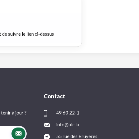
t de suivre le lien ci-dessus
Contact
tenir à jour ?
49 60 22-1
info@ulc.lu
55 rue des Bruyères,