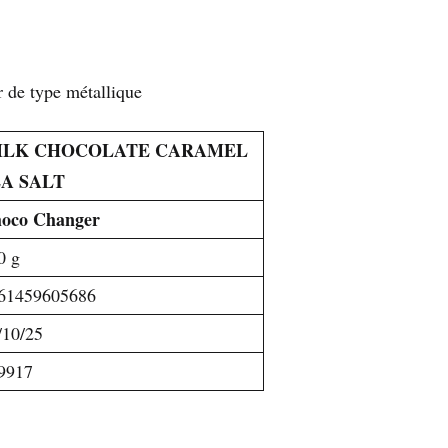
r de type métallique
ILK CHOCOLATE CARAMEL
EA SALT
oco Changer
0 g
61459605686
/10/25
9917