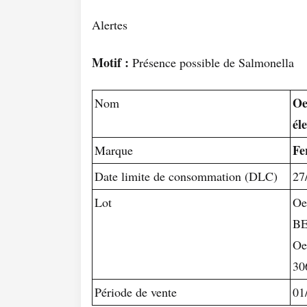
Alertes
Motif :
Présence possible de Salmonella
Oe
Nom
él
Fe
Marque
Date limite de consommation (DLC)
27
Lot
Oe
BE
Oe
30
Période de vente
01