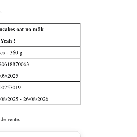
s
ncakes oat no m!lk
Yeah !
cs - 360 g
20618870063
/09/2025
00257019
/08/2025 - 26/08/2026
 de vente.