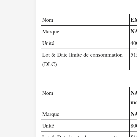
EX
Nom
N
Marque
Unité
40
Lot & Date limite de consommation
51
(DLC)
NA
Nom
mo
N
Marque
Unité
80
Lot & Date limite de consommation
51