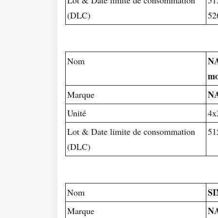
(DLC)
52
NA
Nom
mo
N
Marque
Unité
4x
Lot & Date limite de consommation
51
(DLC)
SI
Nom
N
Marque