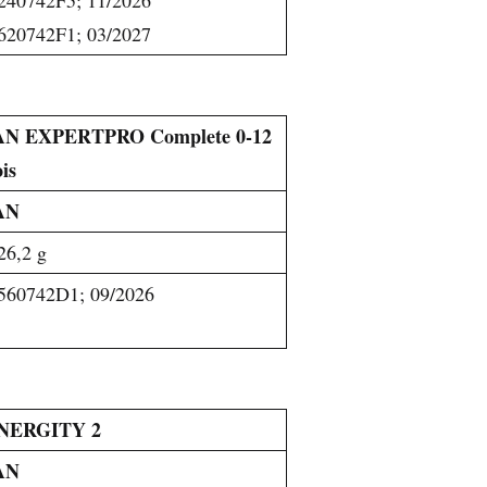
620742F1; 03/2027
N EXPERTPRO Complete 0-12
is
AN
26,2 g
560742D1; 09/2026
NERGITY 2
AN