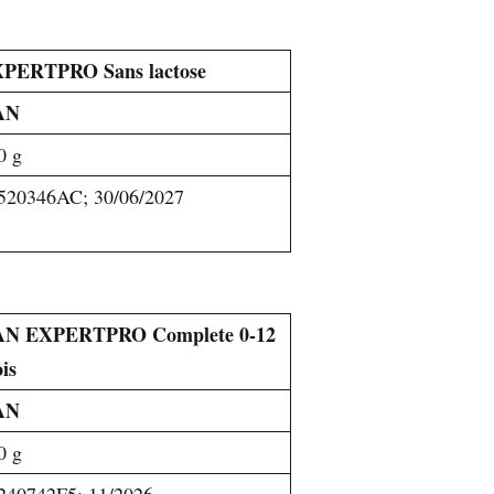
PERTPRO Sans lactose
AN
0 g
520346AC; 30/06/2027
N EXPERTPRO Complete 0-12
is
AN
0 g
240742F5; 11/2026