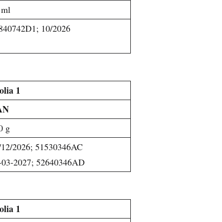
 ml
840742D1; 10/2026
olia 1
AN
0 g
/12/2026; 51530346AC
-03-2027; 52640346AD
olia 1