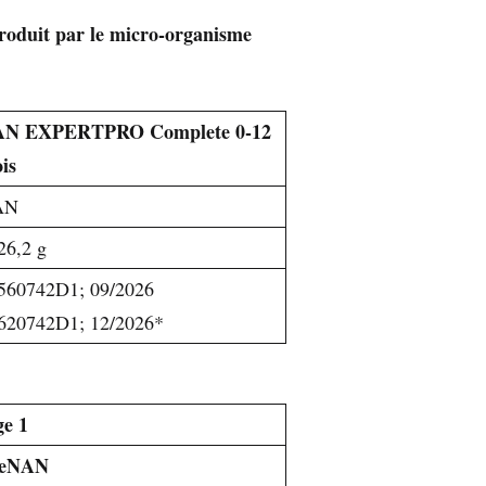
produit par le micro-organisme
N EXPERTPRO Complete 0-12
is
AN
26,2 g
560742D1; 09/2026
620742D1; 12/2026*
ge 1
reNAN