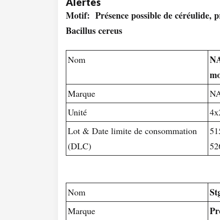
Alertes
Motif: Présence possible de céréulide, 
Bacillus cereus
NA
Nom
mo
Marque
N
Unité
4x
Lot & Date limite de consommation
51
(DLC)
52
St
Nom
P
Marque