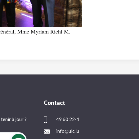
e général, Mme Myriam Riehl M.
Contact
tenir à jour ?
49 60 22-1
info@ulc.lu