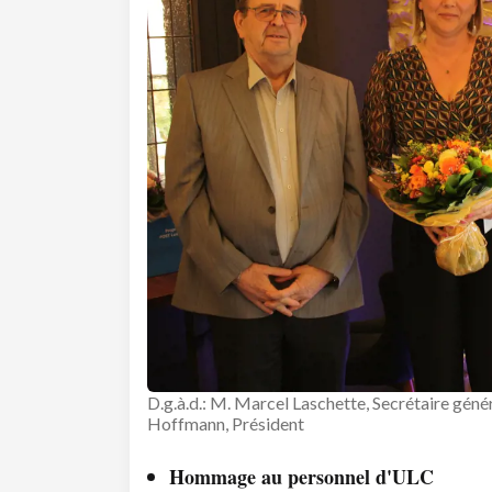
D.g.à.d.: M. Marcel Laschette, Secrétaire gén
Hoffmann, Président
Hommage au personnel d'ULC