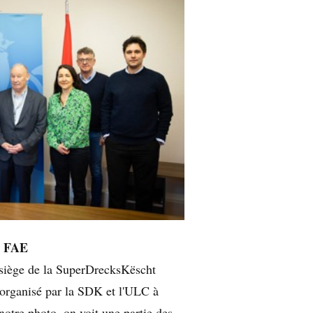
a FAE
 siège de la SuperDrecksKëscht
 organisé par la SDK et l'ULC à
notre photo, on voit une partie des