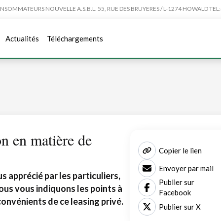
MMATEURS NOUVELLE A.S.B.L. 55, RUE DES BRUYERES / L-1274 HOWALD TEL:4
Actualités
Téléchargements
ion en matière de
Copier le lien
Envoyer par mail
s apprécié par les particuliers,
Publier sur
Nous vous indiquons les points à
Facebook
convénients de ce leasing privé.
Publier sur X