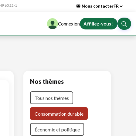
9 60 22-1
Nous contacter
FR
Connexion
Affiliez-vous !
Nos thèmes
Tous nos thèmes
Consommation durable
Économie et politique