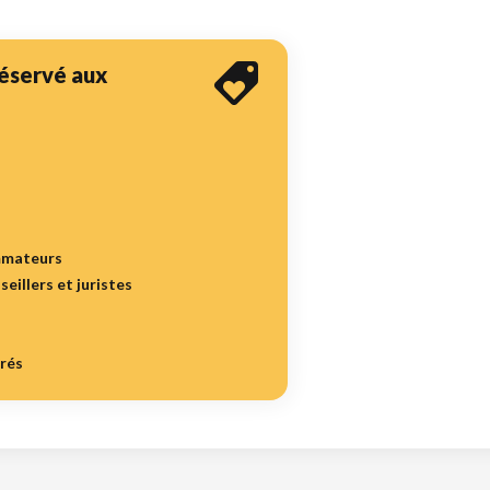
 réservé aux
mmateurs
seillers et juristes
irés