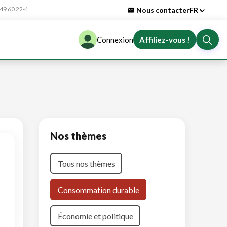
9 60 22-1
Nous contacter
FR
Connexion
Affiliez-vous !
Nos thèmes
Tous nos thèmes
Consommation durable
Économie et politique