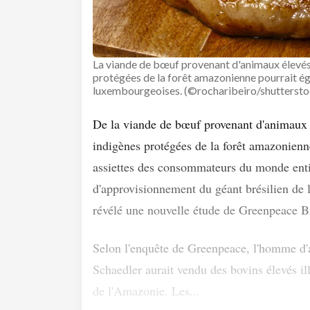
La viande de bœuf provenant d'animaux élevés 
protégées de la forêt amazonienne pourrait ég
luxembourgeoises. (©rocharibeiro/shutterst
De la viande de bœuf provenant d'animaux é
indigènes protégées de la forêt amazonienne
assiettes des consommateurs du monde entie
d'approvisionnement du géant brésilien de
révélé une nouvelle étude de Greenpeace Br
Selon l'enquête de Greenpeace, l'homme d'
Schaedler aurait vendu des bovins élevés i
de l'Amazonie. Les...