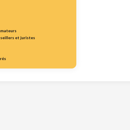
mmateurs
seillers et juristes
irés