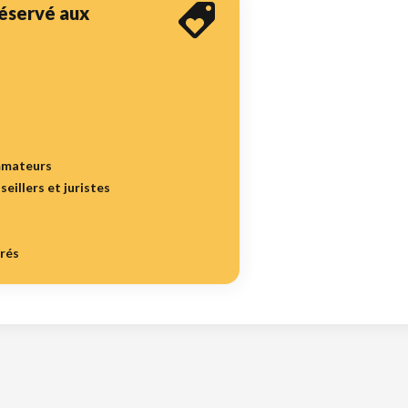
 réservé aux
mmateurs
seillers et juristes
irés