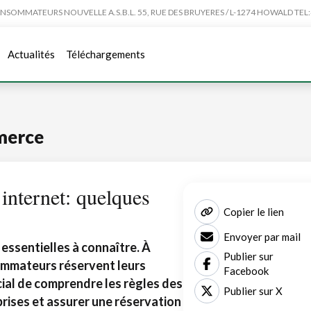
MMATEURS NOUVELLE A.S.B.L. 55, RUE DES BRUYERES / L-1274 HOWALD TEL:4
Actualités
Téléchargements
merce
internet: quelques
Copier le lien
Envoyer par mail
 essentielles à connaître. À
Publier sur
ommateurs réservent leurs
Facebook
cial de comprendre les règles des
Publier sur X
prises et assurer une réservation