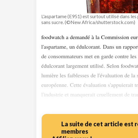
L'aspartame (E951) est surtout utilisé dans les
sans sucre. (©New Africa/shutterstock.com)
foodwatch a demandé à la Commission europ
l'aspartame, un édulcorant. Dans un rappor
de consommateurs met en garde contre les r
édulcorant largement utilisé. Selon foodwat
lumière les faiblesses de l'évaluation de la 
européenne. Cette évaluation s'appuierait 
l'industrie et manquerait cruellement de tra
La suite de cet article est
membres