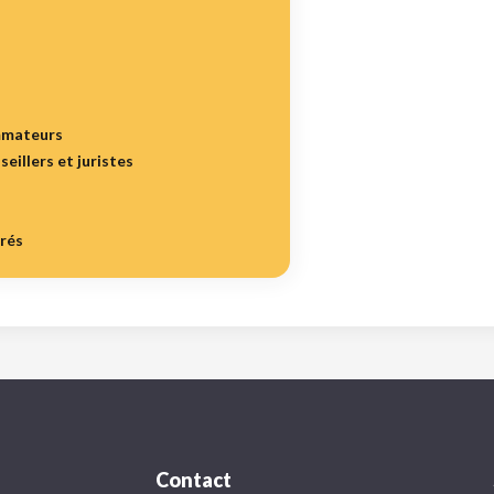
mmateurs
seillers et juristes
irés
Contact