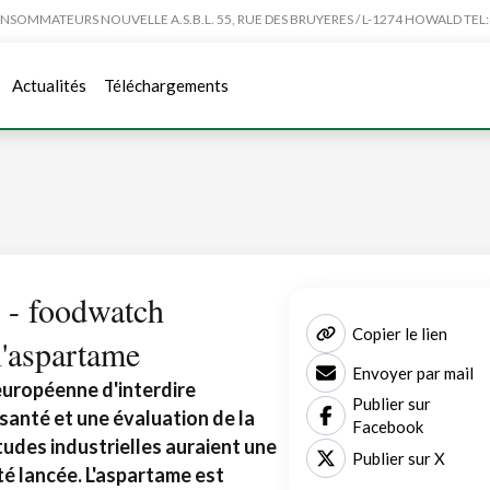
MMATEURS NOUVELLE A.S.B.L. 55, RUE DES BRUYERES / L-1274 HOWALD TEL:4
Actualités
Téléchargements
 - foodwatch
Copier le lien
l'aspartame
Envoyer par mail
uropéenne d'interdire
Publier sur
 santé et une évaluation de la
Facebook
tudes industrielles auraient une
Publier sur X
té lancée. L'aspartame est