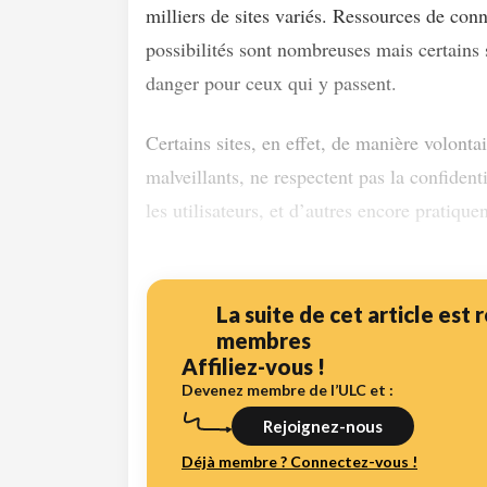
milliers de sites variés. Ressources de conn
possibilités sont nombreuses mais certains 
danger pour ceux qui y passent.
Certains sites, en effet, de manière volontai
malveillants, ne respectent pas la confident
les utilisateurs, et d’autres encore pratiquen
La suite de cet article est
membres
Affiliez-vous !
Devenez membre de l’ULC et :
Rejoignez-nous
Déjà membre ? Connectez-vous !