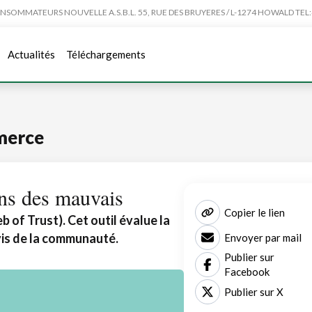
MMATEURS NOUVELLE A.S.B.L. 55, RUE DES BRUYERES / L-1274 HOWALD TEL:4
Actualités
Téléchargements
merce
ns des mauvais
Copier le lien
of Trust). Cet outil évalue la
avis de la communauté.
Envoyer par mail
Publier sur
Facebook
Publier sur X