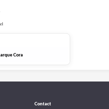
a
el
marque Cora
Contact