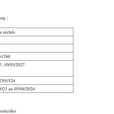
urg :
a séchés
61760
7; 10/03/2027
2301524
2023 au 05/04/2024
esticides