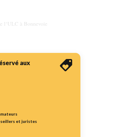
 de l‘ULC à Bonnevoie
 réservé aux
mmateurs
seillers et juristes