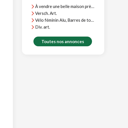
À vendre une belle maison près d'Agadir, vue océan, près plages et terrains golf
Versch. Art.
Vélo féminin Alu, Barres de toit Thule, et divers
Div. art.
Toutes nos annonces